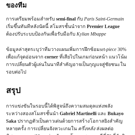
ของทีม
การเตรียมพร้อมสำหรับ
semi-final
กับ
Paris Saint-Germain
เริ่มขึ้นทันทีหลังนัดนี้ สโมสรชั้นนำจาก
Premier League
ต้องปรับระบบป้องกันเพื่อรับมือกับ
Kylian Mbappe
ข้อมูลล่าสุดระบุว่าทีมวางแผนเพิ่มการฝึกซ้อม
set-piece
30%
เพื่อแก้จุดอ่อนจาก
corner
ที่เสียไปในเกมก่อนหน้า แนวโน้ม
การเปลี่ยนตัวผู้เล่นในนาทีสำคัญอาจเป็นกุญแจสู่ชัยชนะใน
รอบต่อไป
สรุป
การแข่งขันในรอบนี้ได้พิสูจน์ถึงความสมดุลแห่งพลัง
ระหว่างสองสโมสรชั้นนำ
Gabriel Martinelli
และ
Bukayo
Saka
ปรากฏตัวเป็นดาวเด่นด้วยการสร้างโอกาสยิงสำคัญ
หลายครั้ง การเปลี่ยนจังหวะเกมใน
ครึ่งหลัง
ส่งผลต่อ