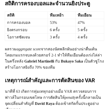
สถิติการครองบอลและจำนวนยิงประตู
สถิติ
ทีมเหย้า
ทีมเยือน
การครองบอล
53%
47%
ยิงตรงกรอบ
6 ครั้ง
5 ครั้ง
โอกาสชัดเจน
3 ครั้ง
4 ครั้ง
ผลรวม
aggregate score
จากสองนัดพลิกผันอย่างน่าตื่นเต้น
โดยเกมแรกจบลงด้วยสกอร์ 2-1 ทำให้ทีมเยือนต้องเร่งไล่ล่า
ในครึ่งหลัง
Gabriel Martinelli
กับ
Bukayo Saka
เป็นตัวชูโรง
สร้างโอกาสยิงถึง 70% ของทีม
เหตุการณ์สำคัญและการตัดสินของ VAR
นาทีที่ 63 เกิดการทุ่มเททุกอย่างเมื่อ VAR ตรวจสอบการ
ฟาวล์ในกรอบเขตโทษ การตัดสินให้
penalty
ครั้งนี้กลายเป็น
จุดเปลี่ยนสำคัญที่
David Raya
ต้องเข้าสกัดกั้นประตูอย่าง