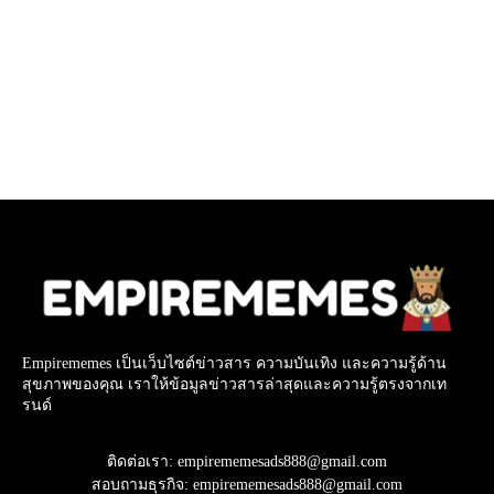
Empirememes เป็นเว็บไซต์ข่าวสาร ความบันเทิง และความรู้ด้าน
สุขภาพของคุณ เราให้ข้อมูลข่าวสารล่าสุดและความรู้ตรงจากเท
รนด์
ติดต่อเรา: empirememesads888@gmail.com
สอบถามธุรกิจ: empirememesads888@gmail.com