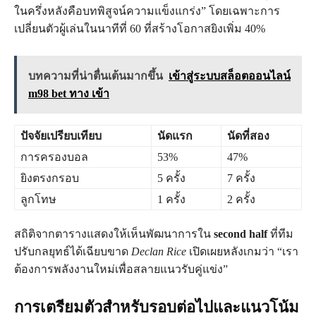
ในครึ่งหลังคือบทพิสูจน์ความแข็งแกร่ง” โดยเฉพาะการ
เปลี่ยนตัวผู้เล่นในนาทีที่ 60 ที่สร้างโอกาสยิงเพิ่ม 40%
บทความที่น่าตื่นเต้นมากขึ้น
เข้าสู่ระบบสล็อตออนไลน์
m98 bet ทาง เข้า
ปัจจัยเปรียบเทียบ
นัดแรก
นัดที่สอง
การครองบอล
53%
47%
ยิงตรงกรอบ
5 ครั้ง
7 ครั้ง
ลูกโทษ
1 ครั้ง
2 ครั้ง
สถิติจากตารางแสดงให้เห็นพัฒนาการใน
second half
ที่ทีม
ปรับกลยุทธ์ได้เฉียบขาด
Declan Rice
เปิดเผยหลังเกมว่า “เรา
ต้องการพลังงานใหม่เพื่อสลายแนวรับคู่แข่ง”
การเตรียมตัวสำหรับรอบต่อไปและแนวโน้ม