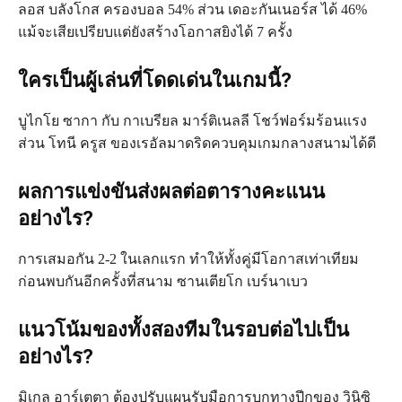
ลอส บลังโกส ครองบอล 54% ส่วน เดอะกันเนอร์ส ได้ 46%
แม้จะเสียเปรียบแต่ยังสร้างโอกาสยิงได้ 7 ครั้ง
ใครเป็นผู้เล่นที่โดดเด่นในเกมนี้?
บูไกโย ซากา กับ กาเบรียล มาร์ติเนลลี โชว์ฟอร์มร้อนแรง
ส่วน โทนี ครูส ของเรอัลมาดริดควบคุมเกมกลางสนามได้ดี
ผลการแข่งขันส่งผลต่อตารางคะแนน
อย่างไร?
การเสมอกัน 2-2 ในเลกแรก ทำให้ทั้งคู่มีโอกาสเท่าเทียม
ก่อนพบกันอีกครั้งที่สนาม ซานเตียโก เบร์นาเบว
แนวโน้มของทั้งสองทีมในรอบต่อไปเป็น
อย่างไร?
มิเกล อาร์เตตา ต้องปรับแผนรับมือการบุกทางปีกของ วินิซิ