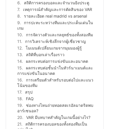
สถิติการครองบอลและจำนวนยิงประตู
เหตุการณ์สำคัญและการตัดสินของ VAR
รายละเอียด real madrid vs arsenal
การปะทะระหว่างทีมและประเด็นเด่นใน
เกม
การจัดวางตัวและกลยุทธ์ของทั้งสองทีม
การวิเคราะห์เชิงลึกจากผู้เชี่ยวชาญ
โมเมนต์เปลี่ยนเกมจากมุมมองผู้รู้
สถิติที่บอกเล่าเรื่องราว
ผลกระทบต่อการแข่งขันและอนาคต
ผลกระทบต่อชั้นนำในทัวร์นาเมนต์และ
การแข่งขันในอนาคต
การเตรียมตัวสำหรับรอบต่อไปและแนว
โน้มของทีม
สรุป
FAQ
ช่องทางไหนถ่ายทอดสดเรอัลมาดริดพบ
อาร์เซนอล?
VAR มีบทบาทสำคัญในเกมนี้อย่างไร?
สถิติการครองบอลของทั้งสองทีมเป็น