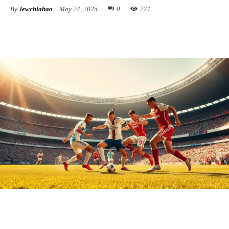
By
lewchiahao
May 24, 2025
0
271