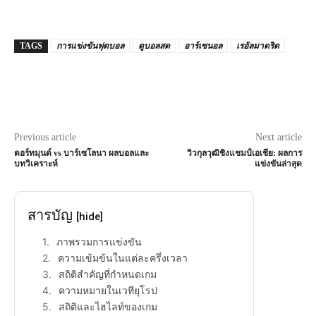
TAGS
การแข่งขันฟุตบอล
ดูบอลสด
อาร์เซนอล
เรอัลมาดริด
Previous article
Next article
ดอร์ทมุนด์ vs บาร์เซโลนา ผลบอลและ
วิวกุลวุฒิชิงแชมป์เอเชีย: ผลการ
บทวิเคราะห์
แข่งขันล่าสุด
สารบัญ
[hide]
ภาพรวมการแข่งขัน
ความเข้มข้นในแต่ละครึ่งเวลา
สถิติสำคัญที่กำหนดเกม
ความหมายในเวทียุโรป
สถิติและไฮไลท์ของเกม