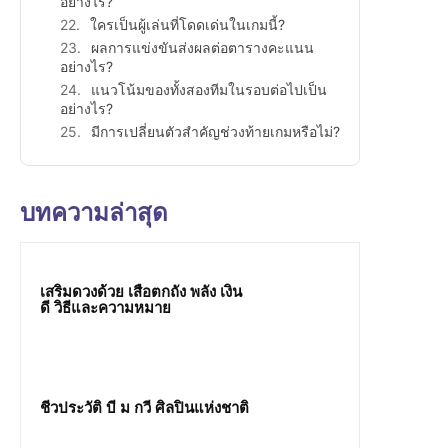
อย่างไร?
ใครเป็นผู้เล่นที่โดดเด่นในเกมนี้?
ผลการแข่งขันส่งผลต่อตารางคะแนน
อย่างไร?
แนวโน้มของทั้งสองทีมในรอบต่อไปเป็น
อย่างไร?
มีการเปลี่ยนตัวสำคัญช่วงท้ายเกมหรือไม่?
บทความล่าสุด
เสริมดวงด้วย เสือตกถัง พลัง เงิน
ดี วิธีและความหมาย
ชีวประวัติ บี ม กวี ศิลปินแห่งชาติ