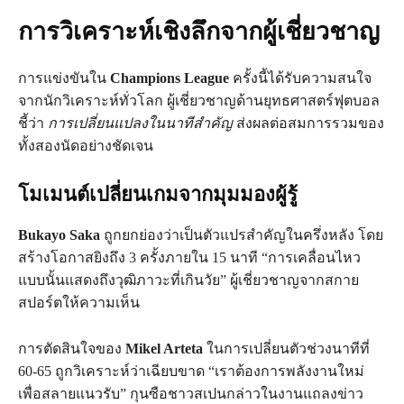
การวิเคราะห์เชิงลึกจากผู้เชี่ยวชาญ
การแข่งขันใน
Champions League
ครั้งนี้ได้รับความสนใจ
จากนักวิเคราะห์ทั่วโลก ผู้เชี่ยวชาญด้านยุทธศาสตร์ฟุตบอล
ชี้ว่า
การเปลี่ยนแปลงในนาทีสำคัญ
ส่งผลต่อสมการรวมของ
ทั้งสองนัดอย่างชัดเจน
โมเมนต์เปลี่ยนเกมจากมุมมองผู้รู้
Bukayo Saka
ถูกยกย่องว่าเป็นตัวแปรสำคัญในครึ่งหลัง โดย
สร้างโอกาสยิงถึง 3 ครั้งภายใน 15 นาที “การเคลื่อนไหว
แบบนั้นแสดงถึงวุฒิภาวะที่เกินวัย” ผู้เชี่ยวชาญจากสกาย
สปอร์ตให้ความเห็น
การตัดสินใจของ
Mikel Arteta
ในการเปลี่ยนตัวช่วงนาทีที่
60-65 ถูกวิเคราะห์ว่าเฉียบขาด “เราต้องการพลังงานใหม่
เพื่อสลายแนวรับ” กุนซือชาวสเปนกล่าวในงานแถลงข่าว