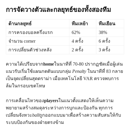
การจัดวางตัวและกลยุทธ์ของทั้งสองทีม
ด้านกลยุทธ์
ทีมเหย้า
ทีมเยือน
การครองบอลครึ่งแรก
62%
38%
จำนวน corner
4 ครั้ง
6 ครั้ง
การเปลี่ยนตัวช่วงหลัง
2 ครั้ง
3 ครั้ง
ความได้เปรียบจาก
home
ในนาทีที่ 70-80 ปรากฏชัดเมื่อผู้เล่น
แนวรับเริ่มใช้แผนกดดันแบบกลุ่ม
Penalty
ในนาทีที่ 83 กลาย
เป็นจุดเปลี่ยนสุดดราม่า เมื่อเทคโนโลยี VAR ตรวจพบการ
ล้มในกรอบเขตโทษ
การเคลื่อนไหวของ
players
ในแนวตั้งแสดงให้เห็นความ
พยายามสร้างสมดุลระหว่างการบุกและป้องกัน ทุกการ
เปลี่ยนจังหวะ
ball
ถูกออกแบบมาเพื่อสร้างความสับสนให้กับ
ระบบป้องกันของฝ่ายตรงข้าม