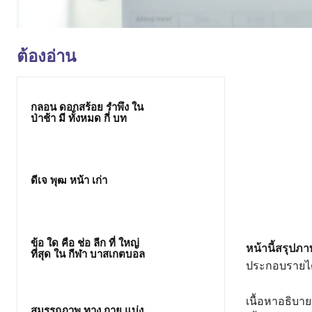
ต้องอ่าน
กลอน ดอกสร้อย รำพึง ใน
ป่าช้า มี ทั้งหมด กี่ บท
ดีเจ พุฒ หน้า เก่า
ข้อ ใด คือ ช่อ ลีก ที่ ใหญ่
หน้านี้สรุป
ที่สุด ใน กีฬา บาสเกตบอล
ประกอบรายได
เนื้อหาอธิบายส
สมรรถภาพ ทาง กาย แบ่ง