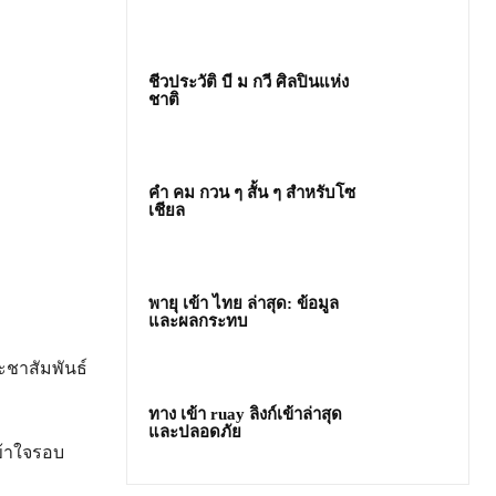
ชีวประวัติ บี ม กวี ศิลปินแห่ง
ชาติ
คํา คม กวน ๆ สั้น ๆ สำหรับโซ
เชียล
พายุ เข้า ไทย ล่าสุด: ข้อมูล
และผลกระทบ
ชาสัมพันธ์
ทาง เข้า ruay ลิงก์เข้าล่าสุด
และปลอดภัย
เข้าใจรอบ