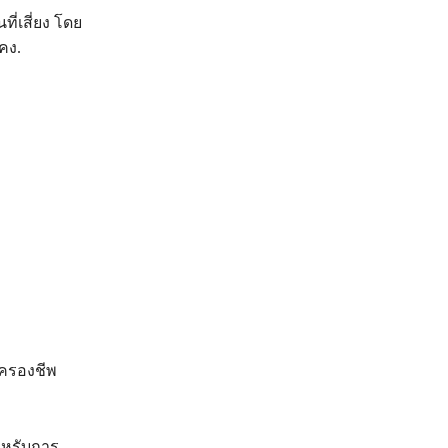
ี่เสี่ยง โดย
คง.
าครองชีพ
ำหรับการ