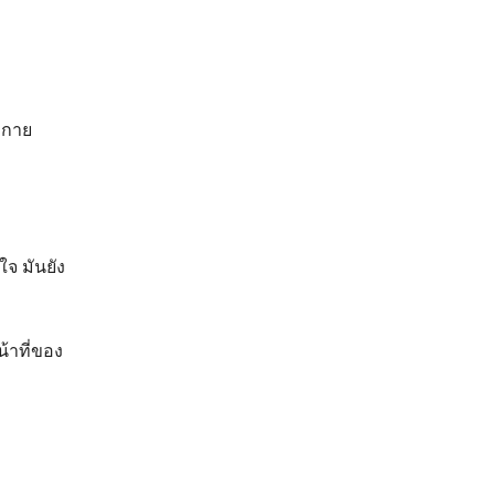
งกาย
จ มันยัง
้าที่ของ