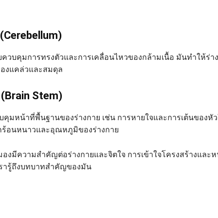
ม (Cerebellum)
ยควบคุมการทรงตัวและการเคลื่อนไหวของกล้ามเนื้อ มันทำให้ร่า
ล่องแคล่วและสมดุล
 (Brain Stem)
คุมหน้าที่พื้นฐานของร่างกาย เช่น การหายใจและการเต้นของหัวใ
ึกร้อนหนาวและอุณหภูมิของร่างกาย
มองมีความสำคัญต่อร่างกายและจิตใจ การเข้าใจโครงสร้างและหน
รารู้ถึงบทบาทสำคัญของมัน