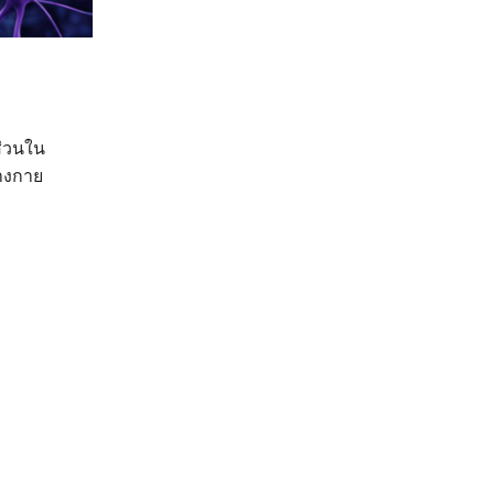
่วนใน
่างกาย