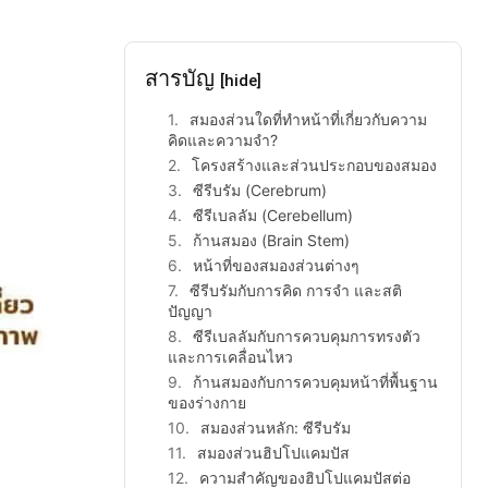
สารบัญ
[hide]
สมองส่วนใดที่ทำหน้าที่เกี่ยวกับความ
คิดและความจำ?
โครงสร้างและส่วนประกอบของสมอง
ซีรีบรัม (Cerebrum)
ซีรีเบลลัม (Cerebellum)
ก้านสมอง (Brain Stem)
หน้าที่ของสมองส่วนต่างๆ
ซีรีบรัมกับการคิด การจำ และสติ
ปัญญา
ซีรีเบลลัมกับการควบคุมการทรงตัว
และการเคลื่อนไหว
ก้านสมองกับการควบคุมหน้าที่พื้นฐาน
ของร่างกาย
สมองส่วนหลัก: ซีรีบรัม
สมองส่วนฮิปโปแคมปัส
ความสำคัญของฮิปโปแคมปัสต่อ