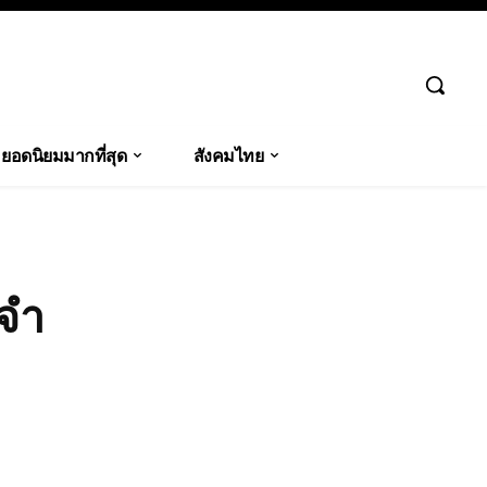
ยอดนิยมมากที่สุด
สังคมไทย
มจำ