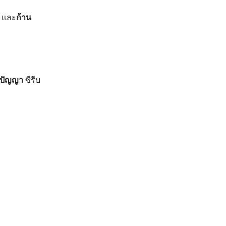
) และ
ก้าน
ิปัญญา
ซีรีบ