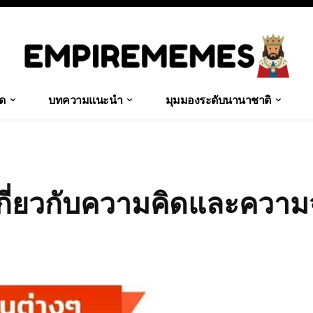
ุด
บทความแนะนำ
มุมมองระดับนานาชาติ
่เกี่ยวกับความคิดและควา
Share