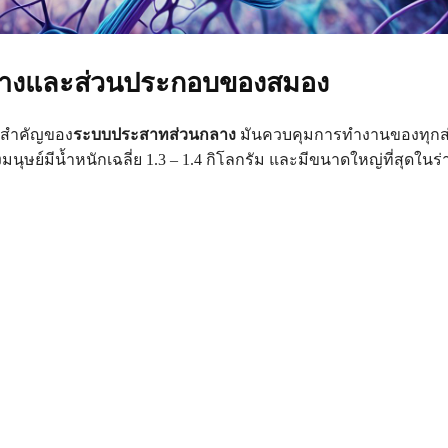
้างและส่วนประกอบของสมอง
นสำคัญของ
ระบบประสาทส่วนกลาง
มันควบคุมการทำงานของทุกส
นุษย์มีน้ำหนักเฉลี่ย 1.3 – 1.4 กิโลกรัม และมีขนาดใหญ่ที่สุดในร