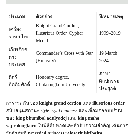
ประเภท
ตัวอย่าง
ปี/หมายเหตุ
Knight Grand Cordon,
เครื่อง
Illustrious Order, Cypher
1999–2019
ราชฯ ไทย
Medal
เกียรติยศ
Commander’s Cross with Star
19 March
ต่าง
(Hungary)
2024
ประเทศ
สาขา
ดีกรี
Honorary degree,
ศิลปกรรม
กิตติมศักดิ์
Chulalongkorn University
ประยุกต์
การรวมกันของ
knight grand cordon
และ
illustrious order
สนับสนุนสถานะ
style royal highness
และเชื่อมต่อกับบริบท
ของ
king bhumibol adulyadej
และ
king maha
vajiralongkorn
ในพิธีสืบทอดและลำดับความสำคัญ เช่นการ
จัดลำดับที่
preceded princess rajasarinisiribajra
.