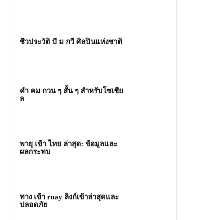
ชีวประวัติ บี ม กวี ศิลปินแห่งชาติ
คํา คม กวน ๆ สั้น ๆ สำหรับโซเชีย
ล
พายุ เข้า ไทย ล่าสุด: ข้อมูลและ
ผลกระทบ
ทาง เข้า ruay ลิงก์เข้าล่าสุดและ
ปลอดภัย