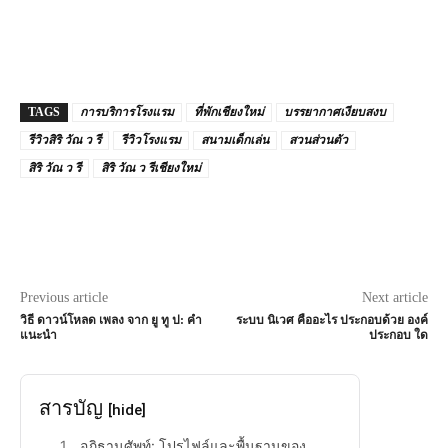
TAGS
การบริการโรงแรม
ที่พักเชียงใหม่
บรรยากาศเงียบสงบ
รีวิวสิริ วัณ ว รี
รีวิวโรงแรม
สนามเด็กเล่น
สวนส่วนตัว
สิริ วัณ ว รี
สิริ วัณ ว รีเชียงใหม่
Previous article
Next article
วิธี ดาวน์โหลด เพลง จาก ยู ทู ป: คำ
ระบบ นิเวศ คืออะไร ประกอบด้วย องค์
แนะนำ
ประกอบ ใด
สารบัญ
[hide]
อภิธานศัพท์: โปรไฟล์และพื้นฐานของ